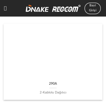
İçeriğe
Bayi
atla
Girişi
290A
2-Kablolu Dağıtıcı