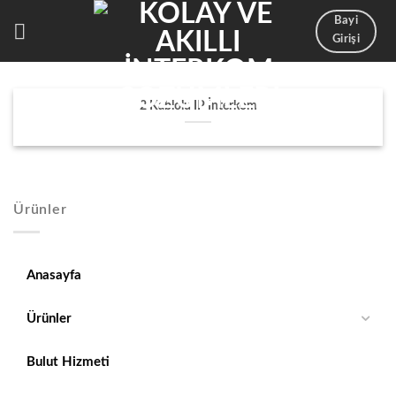
İçeriğe
Bayi
atla
Girişi
2 Kablolu IP İnterkom
Ürünler
Anasayfa
Ürünler
Bulut Hizmeti